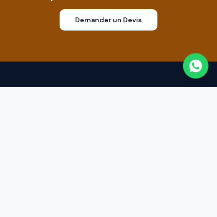
Demander un Devis
Transport corporatif premium en Colombie
5.0
Voir les avis Google
5.0
Voir sur TripAdvisor