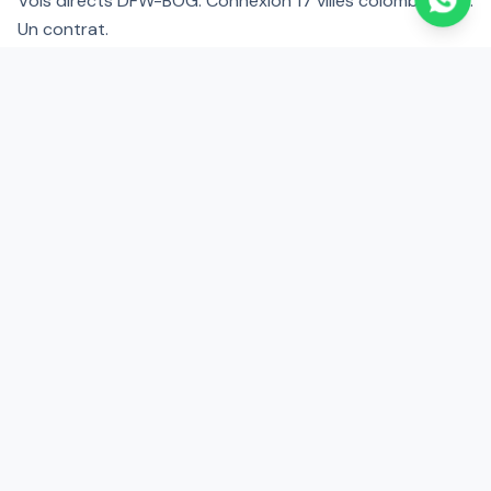
Vols directs DFW-BOG. Connexion 17 villes colombiennes.
Un contrat.
FAQ — Transport à Dallas
À quelle distance est DFW ?
Desservez-vous Uptown et Plano ?
Transport pour des événements au AT&T
Stadium ?