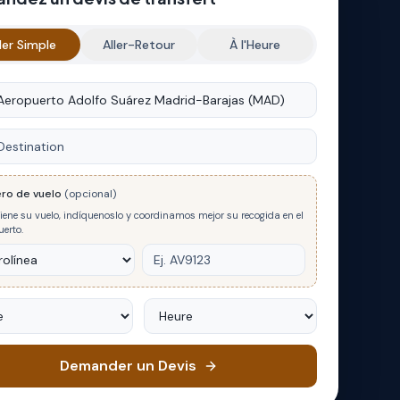
ler Simple
Aller-Retour
À l'Heure
e
nation
ro de vuelo
(opcional)
tiene su vuelo, indíquenoslo y coordinamos mejor su recogida en el
erto.
Heure
Demander un Devis