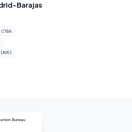
drid-Barajas
s CTBA
a
 (AVE)
cation Bureau
s