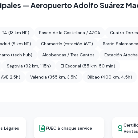
ipales
—
Aeropuerto Adolfo Suárez Ma
-T4 (13 km NE)
Paseo de la Castellana / AZCA
Cuatro Torre
adrid (8 km NE)
Chamartín (estación AVE)
Barrio Salamanc
narro (tech hub)
Alcobendas / Tres Cantos
Estación Atocha
Segovia (92 km, 1.15h)
El Escorial (55 km, 50 min)
 AVE 2.5h)
Valencia (355 km, 3.5h)
Bilbao (400 km, 4.5h)
Certifi
s Légales
FUEC à chaque service
Verita