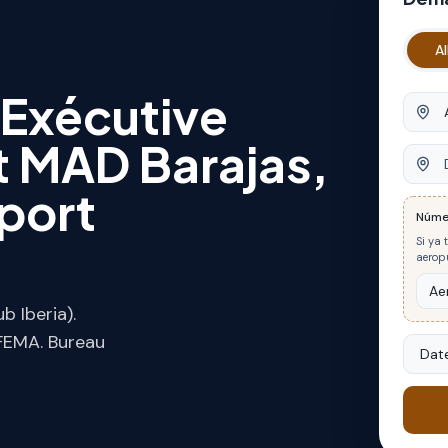
Al
 Exécutive
Origin
 MAD Barajas,
Desti
port
Núme
Si ya 
aeropu
 Iberia).
IFEMA. Bureau
Date