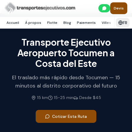
Skip to main content
Inicio
Panamá
Ciudad de Panamá
Costa del Este
Devis
FR
Accueil
À propos
Flotte
Blog
Paiements
Villes
Services
Transporte Ejecutivo
Aeropuerto Tocumen a
Costa del Este
El traslado más rápido desde Tocumen — 15
minutos al distrito corporativo del futuro
15
km
15
-
25
min
Desde
$45
Cotizar Esta Ruta