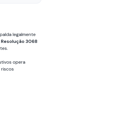
spalda legalmente
a
Resolução 3068
tes.
utivos opera
 riscos