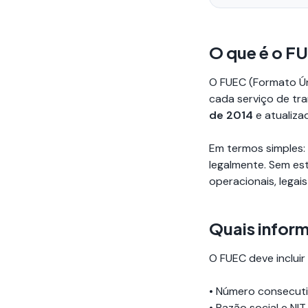
O que é o F
O FUEC (Formato Ún
cada serviço de tra
de 2014
e atualiza
Em termos simples:
legalmente. Sem est
operacionais, legais
Quais infor
O FUEC deve incluir
• Número consecut
• Razão social e NI