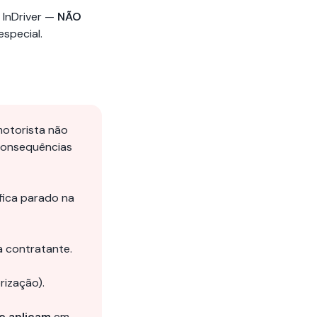
 InDriver —
NÃO
special.
motorista não
 consequências
fica parado na
 contratante.
rização).
se aplicam
em