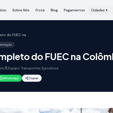
nício
Sobre Nós
Frota
Blog
Pagamentos
Cidades
▾
Guia Completo do FUEC na Colômbia
mentação
mpleto do FUEC na Colôm
in
Equipo Transportes Ejecutivos
WhatsApp
Copiar