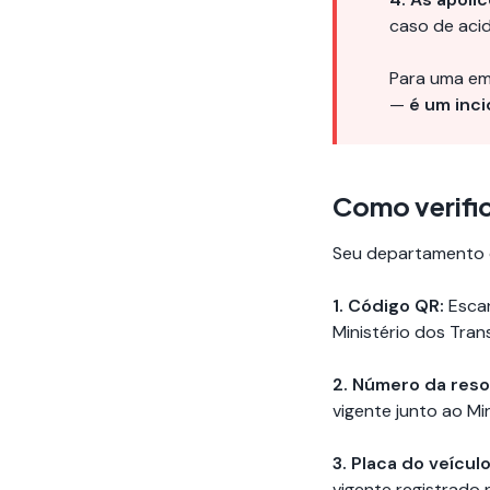
caso de aci
Para uma em
—
é um inc
Como verific
Seu departamento d
1. Código QR:
Escan
Ministério dos Tran
2. Número da reso
vigente junto ao Mi
3. Placa do veículo
vigente registrado 