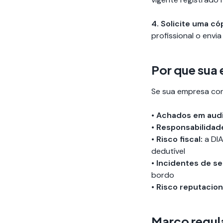
4. Solicite uma cóp
profissional o envi
Por que sua
Se sua empresa con
•
Achados em audi
•
Responsabilidade
•
Risco fiscal:
a DIA
dedutível
•
Incidentes de s
bordo
•
Risco reputacion
Marco regul