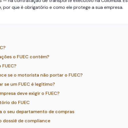
 — na contratação de transporte executivo na Colômbia. Est
, por que é obrigatório e como ele protege a sua empresa.
EC?
mações o FUEC contém?
o FUEC?
ce se o motorista não portar o FUEC?
ar se um FUEC é legítimo?
empresa deve exigir o FUEC?
tório do FUEC
ra o seu departamento de compras
so dossiê de compliance