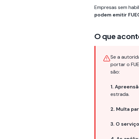
Empresas sem habili
podem emitir FUE
O que acont
Se a autorid
portar o FU
são:
1. Apreensã
estrada.
2. Multa pa
3. O serviç
4. As apóli