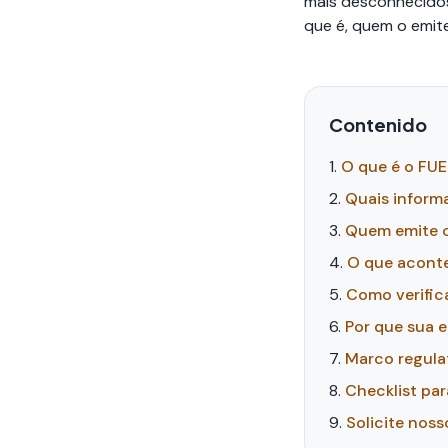
mais desconhecidos
que é, quem o emite
Contenido
O que é o FU
Quais infor
Quem emite 
O que aconte
Como verific
Por que sua 
Marco regula
Checklist pa
Solicite nos