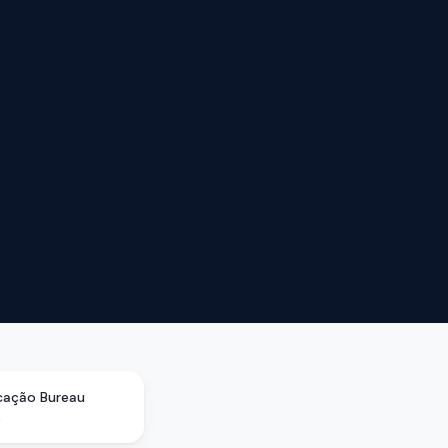
icação Bureau
s