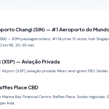
oporto Changi (SIN) — #1 Aeroporto do Mund
IN) — 62M passageiros/ano, #1 Skytrax 12 vezes, hub Singapor
20 km NE, 20-30 min.
t (XSP) — Aviação Privada
r Airport (XSP), aviação privada. Meet-and-greet FBO. Sedan 
affles Place CBD
 Marina Bay Financial Centre, Raffles Place. Sedes regionais:
gan Asia.