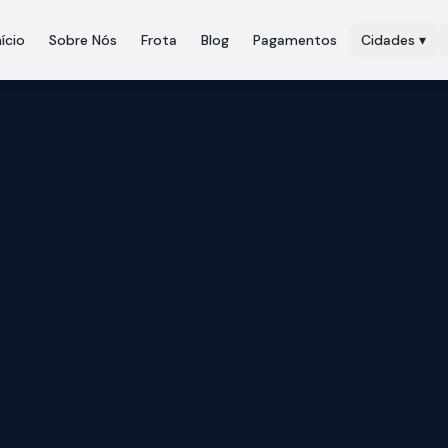
nício
Sobre Nós
Frota
Blog
Pagamentos
Cidades
▾