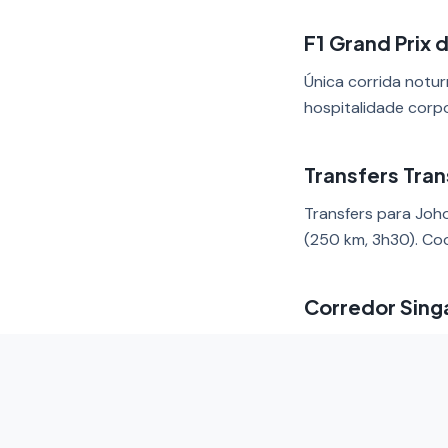
F1 Grand Prix 
Única corrida notu
hospitalidade corp
Transfers Tran
Transfers para Joh
(250 km, 3h30). Co
Corredor Sing
Único serviço conec
cidades. Um contrat