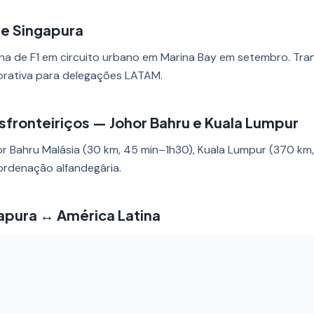
de Singapura
rna de F1 em circuito urbano em Marina Bay em setembro. Tra
orativa para delegações LATAM.
sfronteiriços — Johor Bahru e Kuala Lumpur
or Bahru Malásia (30 km, 45 min–1h30), Kuala Lumpur (370 km
ordenação alfandegária.
apura ↔ América Latina
tando Singapura a 17 cidades colombianas e 100+ destinos. C
o, uma fatura.