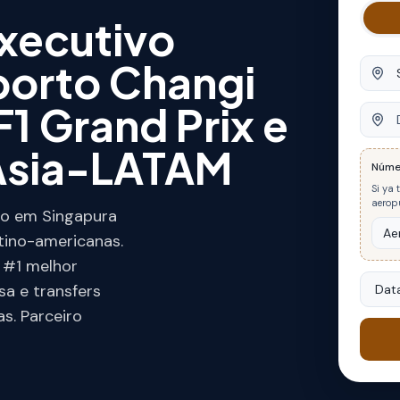
Executivo
porto Changi
Orige
F1 Grand Prix e
Desti
Ásia-LATAM
Núme
Si ya 
aeropu
vo em Singapura
tino-americanas.
 #1 melhor
Data
sa e transfers
s. Parceiro