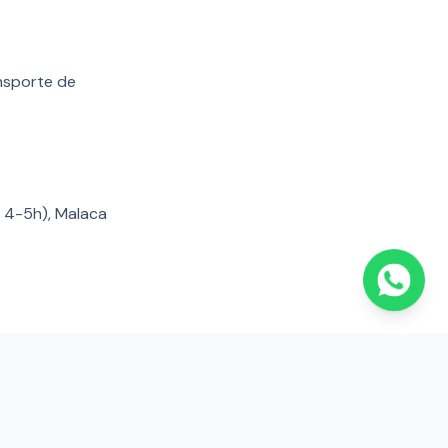
nsporte de
, 4-5h), Malaca
ircuito Ásia multi-