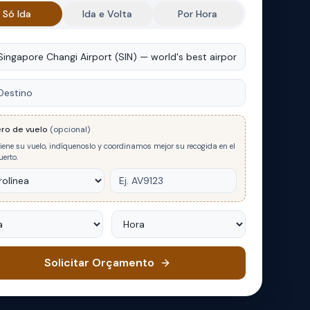
Só Ida
Ida e Volta
Por Hora
m
no
ro de vuelo
(opcional)
tiene su vuelo, indíquenoslo y coordinamos mejor su recogida en el
erto.
Hora
Solicitar Orçamento