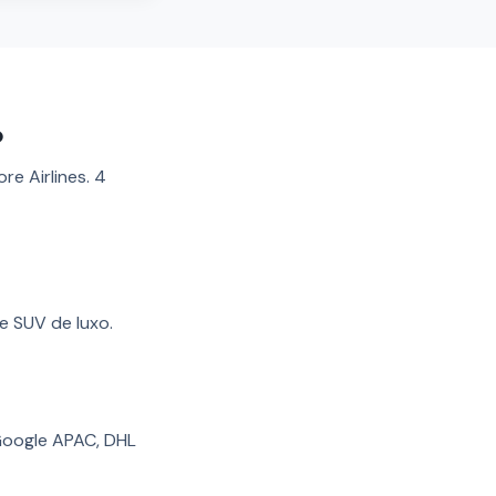
o
e Airlines. 4
e SUV de luxo.
 Google APAC, DHL