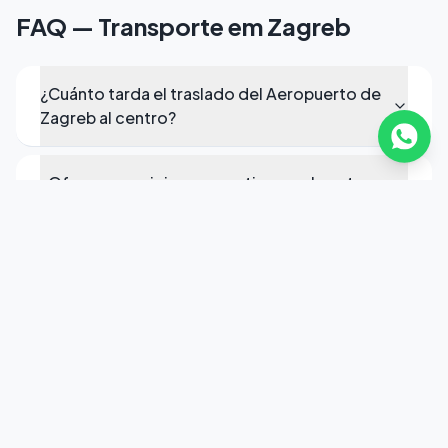
FAQ — Transporte em Zagreb
¿Cuánto tarda el traslado del Aeropuerto de
Zagreb al centro?
¿Ofrecen servicio corporativo en el centro
de Zagreb?
¿Pueden trasladarme a Split, Dubrovnik o
Ljubljana?
¿Los chóferes hablan español en Zagreb?
¿El servicio está disponible las 24 horas?