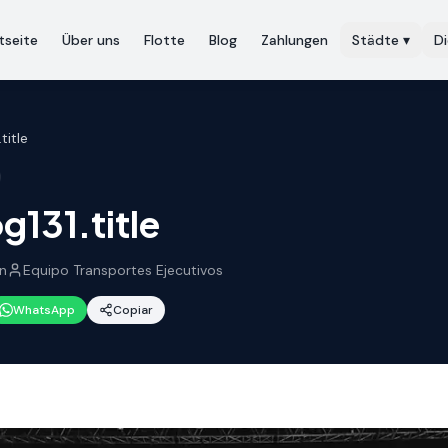
tseite
Über uns
Flotte
Blog
Zahlungen
Städte
▾
D
title
g131.title
n
Equipo Transportes Ejecutivos
WhatsApp
Copiar