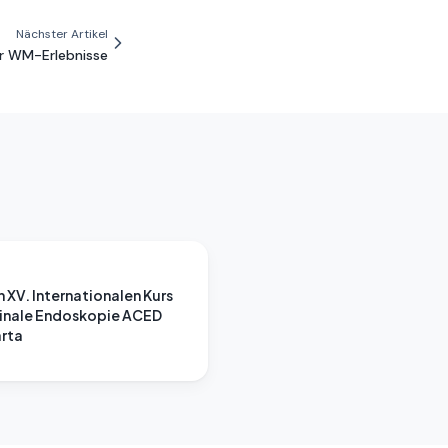
Nächster Artikel
ür WM-Erlebnisse
n XV. Internationalen Kurs
tinale Endoskopie ACED
arta