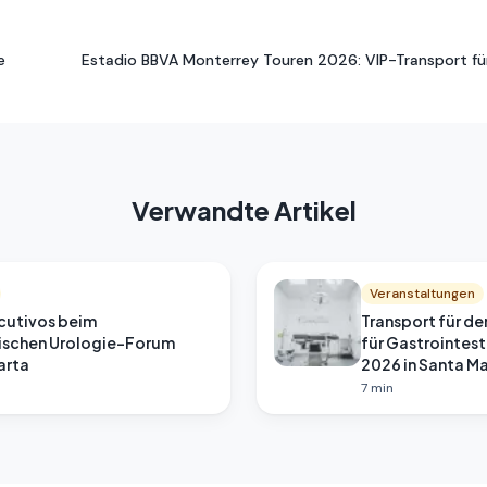
e
Estadio BBVA Monterrey Touren 2026: VIP-Transport f
Verwandte Artikel
Veranstaltungen
cutivos beim
Transport für de
ischen Urologie-Forum
für Gastrointes
arta
2026 in Santa M
7
min