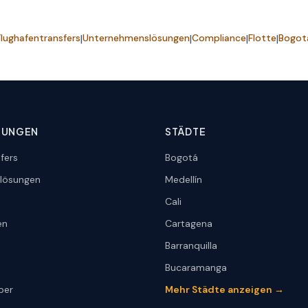
Flughafentransfers
|
Unternehmenslösungen
|
Compliance
|
Flotte
|
Bogot
TUNGEN
STÄDTE
fers
Bogotá
lösungen
Medellín
Cali
en
Cartagena
Barranquilla
Bucaramanga
ber
Mehr Städte anzeigen →