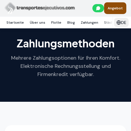
Skip to main content
Angebot
DE
Startseite
Über uns
Flotte
Blog
Zahlungen
Städte
Diens
Zahlungsmethoden
Mehrere Zahlungsoptionen für Ihren Komfort.
Elektronische Rechnungsstellung und
Firmenkredit verfügbar.