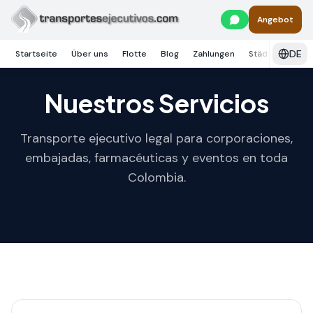
Skip to main content
Angebot
DE
Startseite
Über uns
Flotte
Blog
Zahlungen
Städte
Diens
Nuestros Servicios
Transporte ejecutivo legal para corporaciones,
embajadas, farmacéuticas y eventos en toda
Colombia.