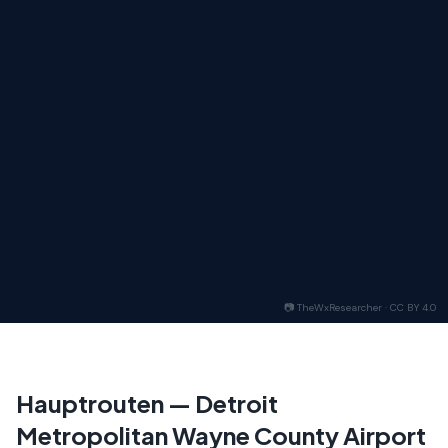
📷
TheWxResearcher · CC BY 4.0
Hauptrouten
—
Detroit
Metropolitan Wayne County Airport