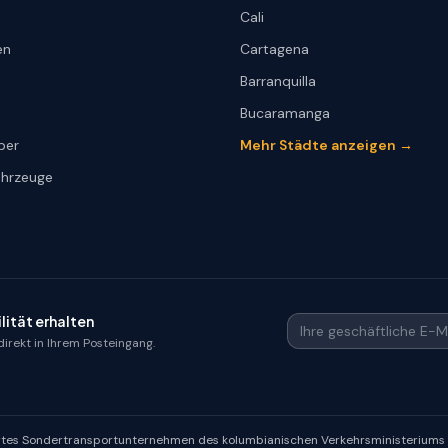
Cali
en
Cartagena
Barranquilla
Bucaramanga
ber
Mehr Städte anzeigen →
ahrzeuge
ität erhalten
Ihre geschäftliche E-M
irekt in Ihrem Posteingang.
ziertes Sondertransportunternehmen des kolumbianischen Verkehrsministeriums