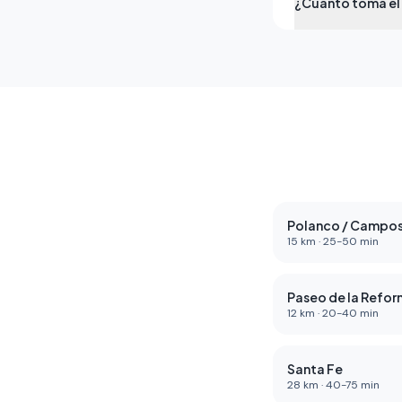
¿Cuánto toma el 
Polanco / Campos
15
km ·
25
-
50
min
Paseo de la Refo
12
km ·
20
-
40
min
Santa Fe
28
km ·
40
-
75
min