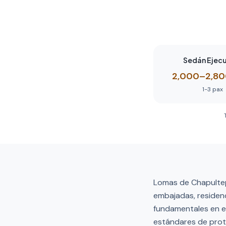
Sedán Ejec
2,000–2,8
1-3
pax
Lomas de Chapultepe
embajadas, residenc
fundamentales en es
estándares de prot