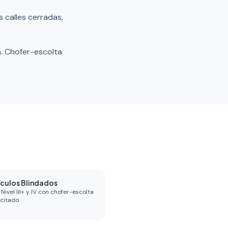
 calles cerradas,
a. Chofer-escolta
ículos Blindados
Nivel III+ y IV con chofer-escolta
citado