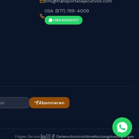
info@transportesejecutivos.com
USA: (877) 799-4009
+19046310217
ail
Abonnieren
Folgen Sie uns
:
|
Datenschutzrichtlinie
Nutzungsbedingungen