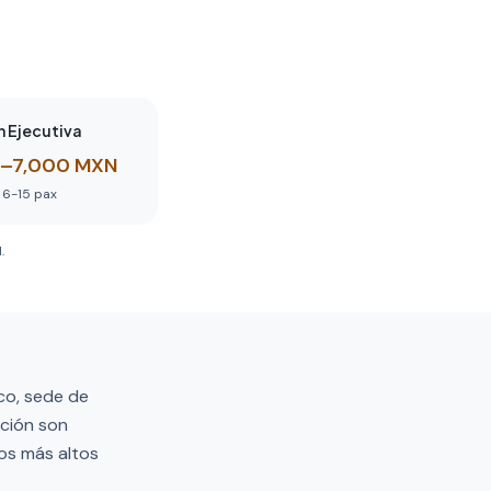
n Ejecutiva
–7,000 MXN
6-15
pax
.
co, sede de
eción son
los más altos