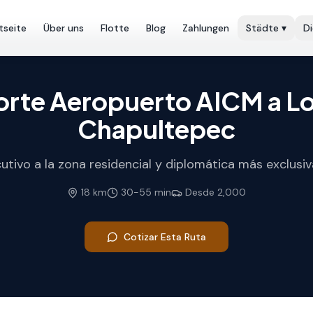
tseite
Über uns
Flotte
Blog
Zahlungen
Städte
▾
D
orte Aeropuerto AICM a L
Chapultepec
cutivo a la zona residencial y diplomática más exclusi
18
km
30
-
55
min
Desde
2,000
Cotizar Esta Ruta