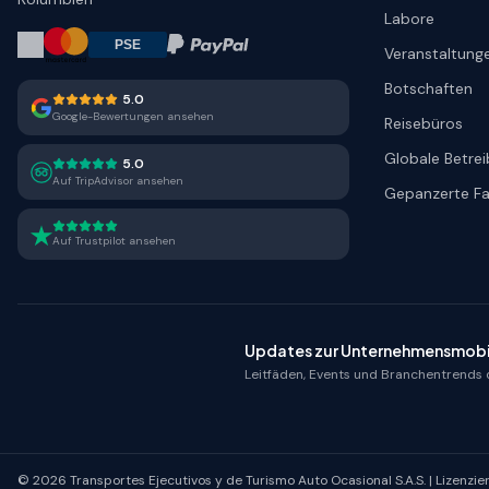
Labore
Veranstaltung
Botschaften
5.0
Google-Bewertungen ansehen
Reisebüros
Globale Betrei
5.0
Auf TripAdvisor ansehen
Gepanzerte F
Auf Trustpilot ansehen
Updates zur Unternehmensmobil
Leitfäden, Events und Branchentrends d
© 2026 Transportes Ejecutivos y de Turismo Auto Ocasional S.A.S. | Lizen