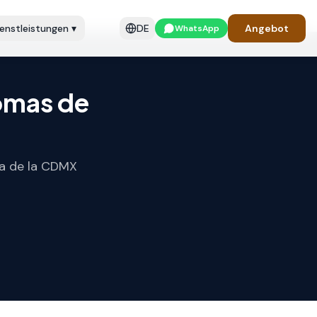
ienstleistungen
▾
DE
Angebot
WhatsApp
omas de
va de la CDMX