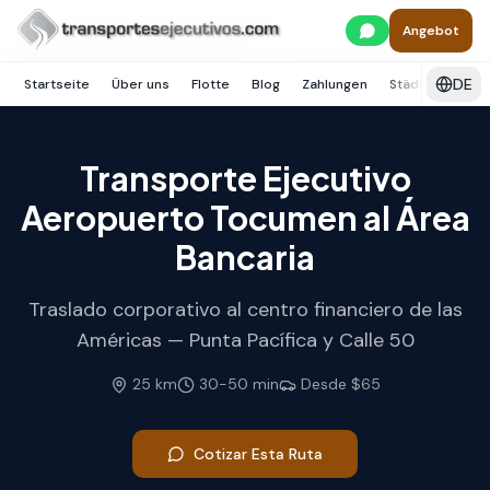
Skip to main content
Inicio
Panamá
Ciudad de Panamá
Angebot
Área Bancaria / Punta Pacífica
DE
Startseite
Über uns
Flotte
Blog
Zahlungen
Städte
Diens
Transporte Ejecutivo
Aeropuerto Tocumen al Área
Bancaria
Traslado corporativo al centro financiero de las
Américas — Punta Pacífica y Calle 50
25
km
30
-
50
min
Desde
$65
Cotizar Esta Ruta