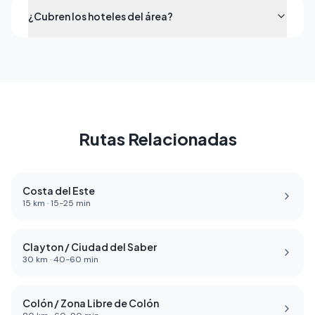
¿Cubren los hoteles del área?
Rutas Relacionadas
Costa del Este
15
km ·
15
-
25
min
Clayton / Ciudad del Saber
30
km ·
40
-
60
min
Colón / Zona Libre de Colón