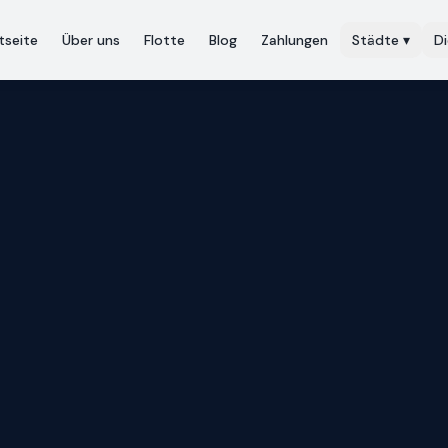
tseite
Über uns
Flotte
Blog
Zahlungen
Städte
▾
D