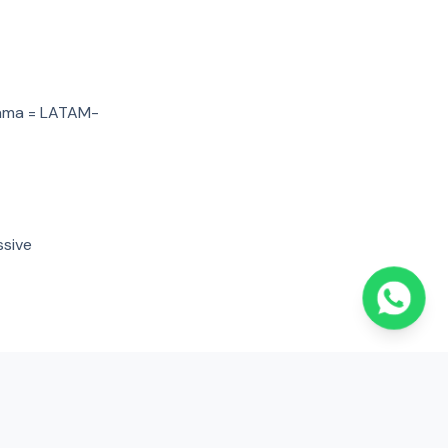
anama = LATAM-
ssive
anal (Miraflores-