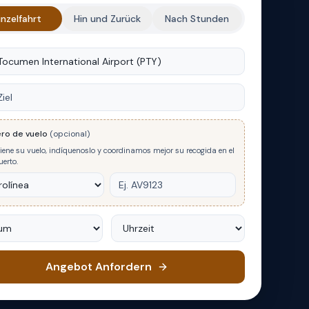
inzelfahrt
Hin und Zurück
Nach Stunden
rt
ro de vuelo
(opcional)
tiene su vuelo, indíquenoslo y coordinamos mejor su recogida en el
erto.
m
Uhrzeit
Angebot Anfordern