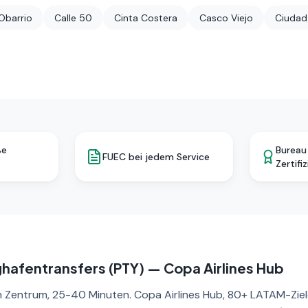
Obarrio
Calle 50
Cinta Costera
Casco Viejo
Ciudad
ße
Bureau
FUEC bei jedem Service
Zertifi
afentransfers (PTY) — Copa Airlines Hub
m Zentrum, 25-40 Minuten. Copa Airlines Hub, 80+ LATAM-Ziel