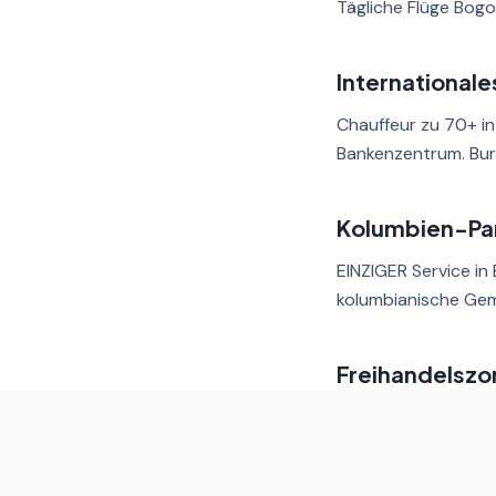
Tägliche Flüge Bogo
International
Chauffeur zu 70+ in
Bankenzentrum. Bure
Kolumbien-Pa
EINZIGER Service in
kolumbianische Geme
Freihandelszo
Transfers nach Coló
Schleusen). Untern