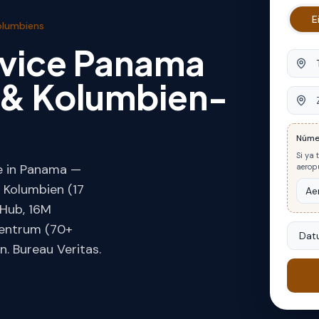
E
olumbiens
rvice Panama
Abfah
& Kolumbien-
Ziel
Núme
Si ya 
ce in Panama —
aeropu
 Kolumbien (17
 Hub, 16M
zentrum (70+
Datu
. Bureau Veritas.