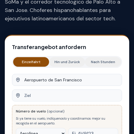
SoMa y el corredor tecnologico de Palo Alto a
San Jose. Choferes hispanohablantes para
ejecutivos latinoamericanos del sector tech.
Transferangebot anfordern
Einzelfahrt
Hin und Zurück
Nach Stunden
Abfahrt
Ziel
Número de vuelo
(opcional)
Si ya tiene su vuelo, indíquenoslo y coordinamos mejor su
recogida en el aeropuerto.