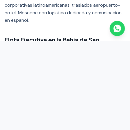
corporativas latinoamericanas: traslados aeropuerto-
hotel-Moscone con logistica dedicada y comunicacion
en espanol.
Flota Ejecutiva en la Bahia de San
Francisco
Nuestra flota en el Area de la Bahia incluye sedanes
ejecutivos (Tesla Model S, Mercedes-Benz Clase E), SUVs
de lujo (Cadillac Escalade, BMW X7) y Sprinter Vans para
grupos de ingenieria y ventas. Vehiculos con Wi-Fi de
alta velocidad, cargadores USB-C y Lightning, agua
embotellada y vidrios polarizados. Flota alineada con la
cultura de innovacion de Silicon Valley.
Transfers Interurbanos: Napa Valley,