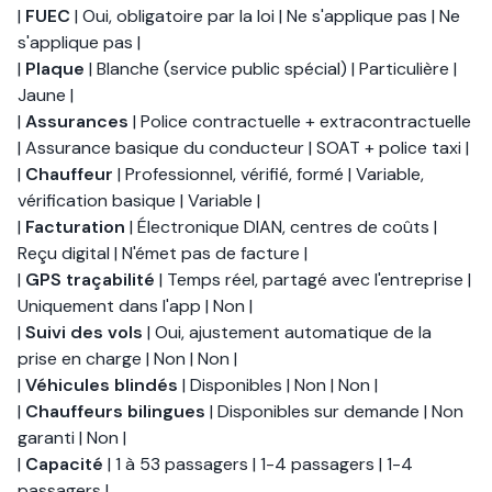
|
FUEC
| Oui, obligatoire par la loi | Ne s'applique pas | Ne
s'applique pas |
|
Plaque
| Blanche (service public spécial) | Particulière |
Jaune |
|
Assurances
| Police contractuelle + extracontractuelle
| Assurance basique du conducteur | SOAT + police taxi |
|
Chauffeur
| Professionnel, vérifié, formé | Variable,
vérification basique | Variable |
|
Facturation
| Électronique DIAN, centres de coûts |
Reçu digital | N'émet pas de facture |
|
GPS traçabilité
| Temps réel, partagé avec l'entreprise |
Uniquement dans l'app | Non |
|
Suivi des vols
| Oui, ajustement automatique de la
prise en charge | Non | Non |
|
Véhicules blindés
| Disponibles | Non | Non |
|
Chauffeurs bilingues
| Disponibles sur demande | Non
garanti | Non |
|
Capacité
| 1 à 53 passagers | 1-4 passagers | 1-4
passagers |