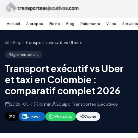
Skip to main content
Accueil
À propos
Flotte
Blog
Paiements
Villes
Services
Blog
Transport exécutif vs Uber et taxi en Colombie : comparatif complet 2026
Réglementations
Transport exécutif vs Uber
et taxi en Colombie :
comparatif complet 2026
2026-03-11
10
min
Equipo Transportes Ejecutivos
X
LinkedIn
WhatsApp
Copiar