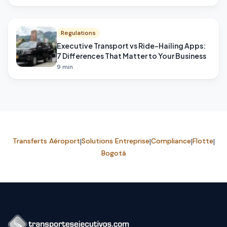
Regulations
Executive Transport vs Ride-Hailing Apps:
7 Differences That Matter to Your Business
9
min
Transferts Aéroport
|
Solutions Entreprise
|
Compliance
|
Flotte
|
Bogotá