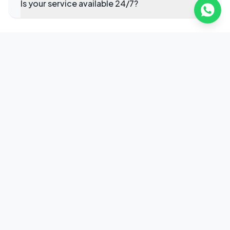
Is your service available 24/7?
Ready to elevate your corporate
transportation in Cartago?
Request a Quote