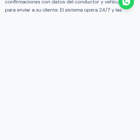
confirmaciones con datos del conductor y vehículo
para enviar a su cliente. El sistema opera 24/7 y las
confirmaciones son automáticas para rutas estándar.
Para servicios especiales o de gran volumen, nuestra
ejecutiva de cuenta responde en máximo 30 minutos.
Our partners
Companies that trust our operation