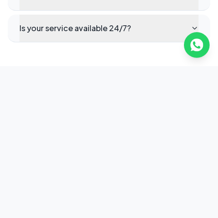
Is your service available 24/7?
Ready to elevate your corporate
transportation in Funza?
Request a Quote