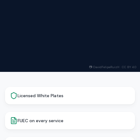
📷
DavidFelipeRuizH · CC BY 4.0
Licensed White Plates
FUEC on every service