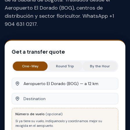
Aeropuerto El Dorado (BOG), centros de
distribución y sector floricultor. WhatsApp +1
904 631 0217.
Get a transfer quote
One-Way
Round Trip
By the Hour
Origin
Destination
Número de vuelo
(opcional)
Si ya tiene su vuelo, indíquenoslo y coordinamos mejor su
recogida en el aeropuerto.