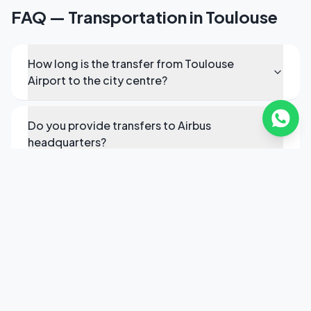
FAQ — Transportation in Toulouse
How long is the transfer from Toulouse
Airport to the city centre?
Do you provide transfers to Airbus
headquarters?
What's the best executive car service in
Toulouse?
Can you arrange transfers from Toulouse to
Bordeaux or Andorra?
Do your Toulouse chauffeurs speak Spanish?